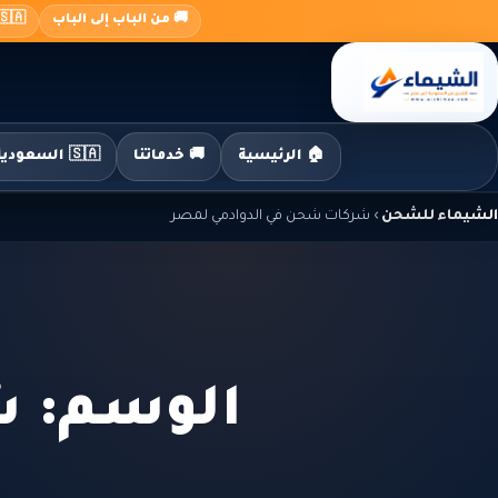
جاوز
🚚 من الباب إلى الباب
🇸🇦 السعودية ← 🇪🇬 م
لى
لمحتوى
🏠 الرئيسية
🚚 خدماتنا
🇸🇦 السعودية إلى مصر
الشيماء للشحن
›
شركات شحن في الدوادمي لمصر
الوسم: ش