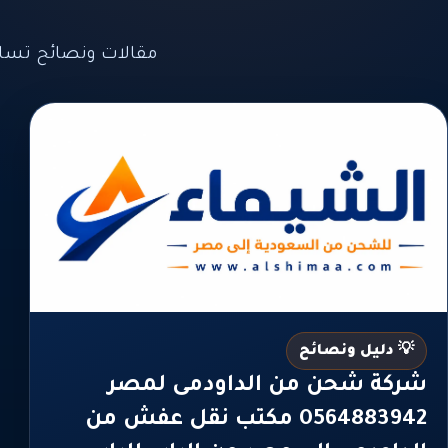
مقالات ونصائح تسا
💡 دليل ونصائح
شركة شحن من الداودمى لمصر
0564883942 مكتب نقل عفش من