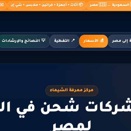
صر
📦 أثاث • أجهزة • كراتين • ملابس • شي إن
o@alshimaa.com
💰 الأسعار
📍 التغطية
💡 النصائح والإرشادات
مركز معرفة الشيماء
ركات شحن في الد
لمصر