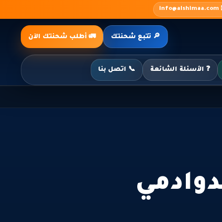
✉️ inf
🔎 تتبع شحنتك
🚛 أطلب شحنتك الآن
❓ الأسئلة الشائعة
📞 اتصل بنا
وادمي