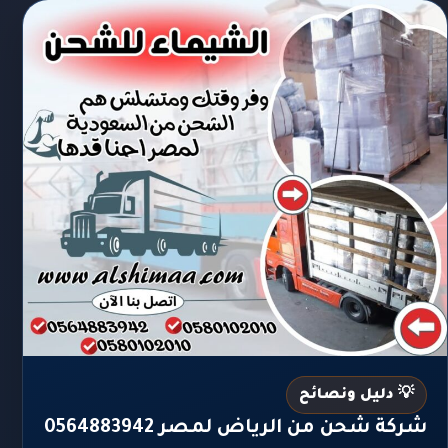
💡 دليل ونصائح
شركة شحن من الرياض لمصر 0564883942