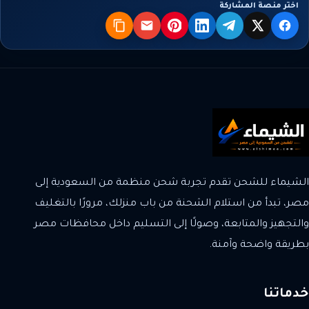
اختر منصة المشاركة
X
فيسبوك
تيليجرام
لينكدإن
بنترست
البريد
نسخ
الشيماء للشحن تقدم تجربة شحن منظمة من السعودية إلى
مصر، تبدأ من استلام الشحنة من باب منزلك، مرورًا بالتغليف
والتجهيز والمتابعة، وصولًا إلى التسليم داخل محافظات مصر
بطريقة واضحة وآمنة.
خدماتنا