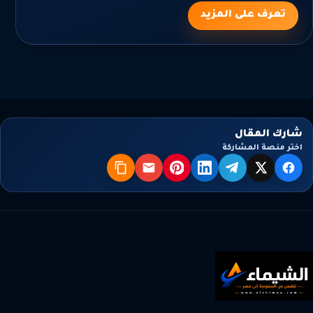
تعرف على المزيد
شارك المقال
اختر منصة المشاركة
X
فيسبوك
تيليجرام
لينكدإن
بنترست
البريد
نسخ