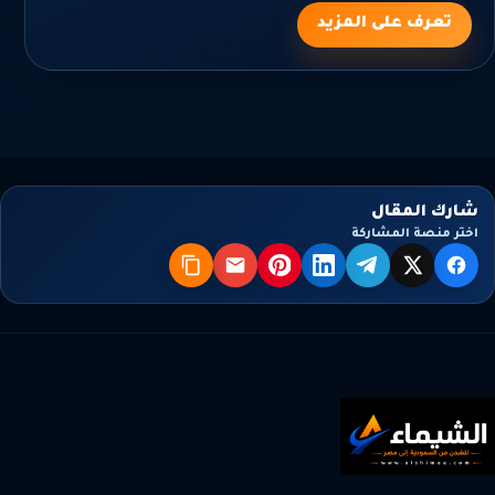
تعرف على المزيد
شارك المقال
اختر منصة المشاركة
X
فيسبوك
تيليجرام
لينكدإن
بنترست
البريد
نسخ