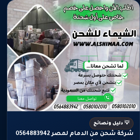
💡 دليل ونصائح
شركة شحن من الدمام لمصر 0564883942