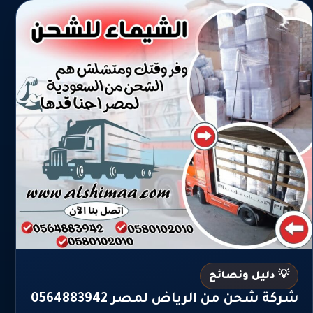
💡 دليل ونصائح
شركة شحن من الرياض لمصر 0564883942