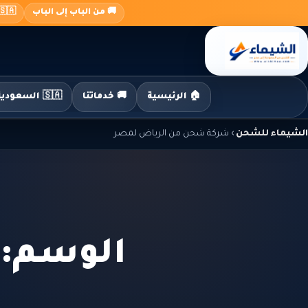
جاوز
🚚 من الباب إلى الباب
🇸🇦 السعودية ← 🇪🇬 م
لى
لمحتوى
🏠 الرئيسية
🚚 خدماتنا
🇸🇦 السعودية إلى مصر
الشيماء للشحن
›
شركة شحن من الرياض لمصر
الوسم: