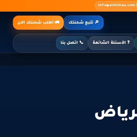
✉️ inf
🔎 تتبع شحنتك
🚛 أطلب شحنتك الآن
❓ الأسئلة الشائعة
📞 اتصل بنا
رياض