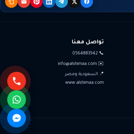
X
فيسبوك
تيليجرام
لينكدإن
بنترست
البريد
نسخ
تواصل معنا
📞 0564883942
✉️ info@alshimaa.com
📍 السعودية ومصر
www.alshimaa.com