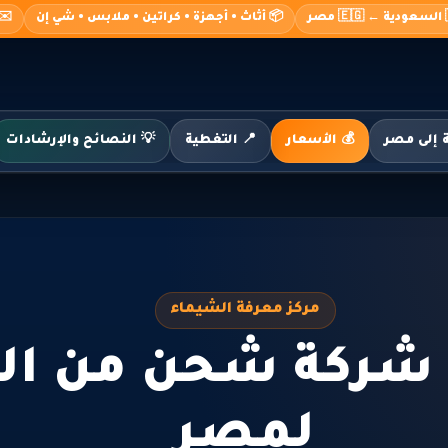
صر
📦 أثاث • أجهزة • كراتين • ملابس • شي إن
o@alshimaa.com
💰 الأسعار
📍 التغطية
💡 النصائح والإرشادات
مركز معرفة الشيماء
 شركة شحن من ال
لمصر