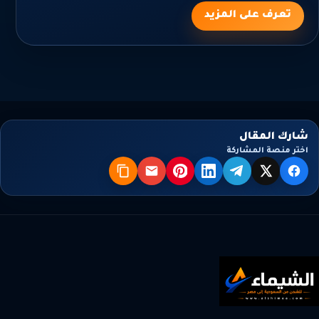
تعرف على المزيد
شارك المقال
اختر منصة المشاركة
X
فيسبوك
تيليجرام
لينكدإن
بنترست
البريد
نسخ