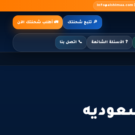
✉️ inf
🔎 تتبع شحنتك
🚛 أطلب شحنتك الآن
❓ الأسئلة الشائعة
📞 اتصل بنا
عوديه