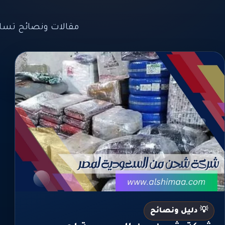
مقالات ونصائح تسا
💡 دليل ونصائح