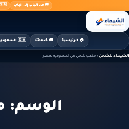
جاوز
🚚 من الباب إلى الباب
🇸🇦 السعودية ← 🇪🇬 م
لى
لمحتوى
🏠 الرئيسية
🚚 خدماتنا
🇸🇦 السعودية إلى مصر
الشيماء للشحن
›
مكتب شحن من السعوديه لمصر
الوسم: 