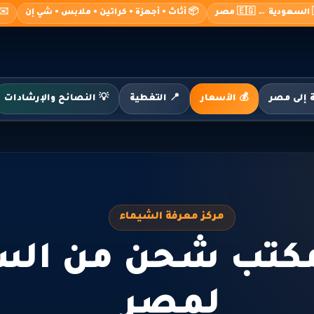
صر
📦 أثاث • أجهزة • كراتين • ملابس • شي إن
o@alshimaa.com
💰 الأسعار
📍 التغطية
💡 النصائح والإرشادات
مركز معرفة الشيماء
مكتب شحن من الس
لمصر