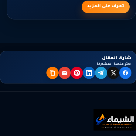
تعرف على المزيد
شارك المقال
اختر منصة المشاركة
X
فيسبوك
تيليجرام
لينكدإن
بنترست
البريد
نسخ